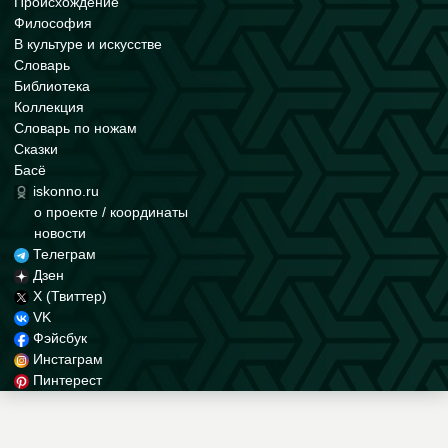
Происхождение
Философия
В культуре и искусстве
Словарь
Библиотека
Коллекция
Словарь по ножам
Сказки
Басё
iskonno.ru
о проекте / координаты
новости
Телеграм
Дзен
X (Твиттер)
VK
Фэйсбук
Инстаграм
Пинтерест